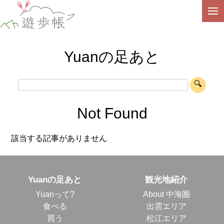
Yuanの足あと
Not Found
該当する記事がありません
Yuanの足あと
観光地紹介
Yuanって?
About 中海圏
食べる
出雲エリア
買う
松江エリア