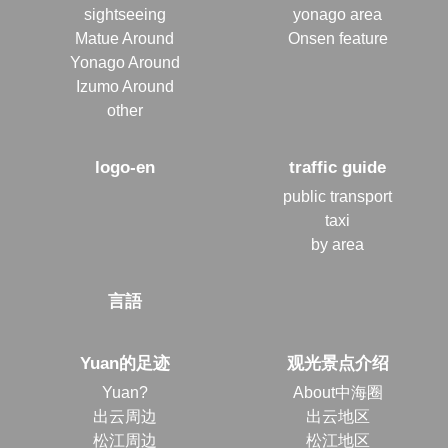
sightseeing
yonago area
Matue Around
Onsen feature
Yonago Around
Izumo Around
other
logo-en
traffic guide
public transport
taxi
by area
言語
Yuan的足迹
观光景点介绍
Yuan?
About中海圈
出云周边
出云地区
松江周边
松江地区