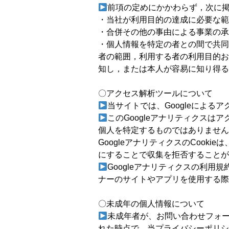
前項の定めにかかわらず，次に
・当社が利用目的の達成に必要な範
・合併その他の事由による事業の承
・個人情報を特定の者との間で共同
者の範囲，利用する者の利用目的お
知し，または本人が容易に知り得る
〇アクセス解析ツールについて
当サイトでは、Googleによる
このGoogleアナリティクスは
個人を特定するものではありません
GoogleアナリティクスのCookie
にすることで収集を拒否することが
Googleアナリティクスの利用
ナーのサイトやアプリを使用する際の
〇未成年の個人情報について
未成年者が、お問い合わせフォ
れた時点で、当プライバシーポリシ