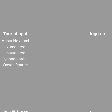
Tourist spot
logo-en
About Nakaumi
izumo area
matue area
yonago area
Onsen feature