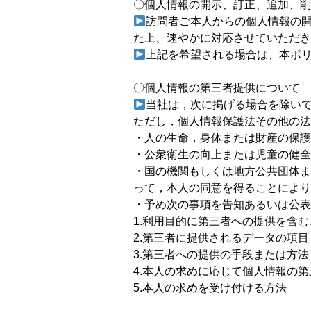
〇個人情報の開示、訂正、追加、削
訪問者ご本人からの個人情報の
た上、速やかに対応させていただき
上記を希望される場合は、本ポ
〇個人情報の第三者提供について
当社は，次に掲げる場合を除い
ただし，個人情報保護法その他の法
・人の生命，身体または財産の保護
・公衆衛生の向上または児童の健全
・国の機関もしくは地方公共団体ま
って，本人の同意を得ることにより
・予め次の事項を告知あるいは公表
1.利用目的に第三者への提供を含む
2.第三者に提供されるデータの項目
3.第三者への提供の手段または方法
4.本人の求めに応じて個人情報の
5.本人の求めを受け付ける方法