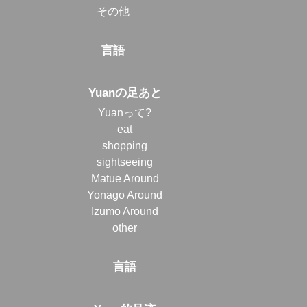
その他
言語
Yuanの足あと
Yuanって?
eat
shopping
sightseeing
Matue Around
Yonago Around
Izumo Around
other
言語