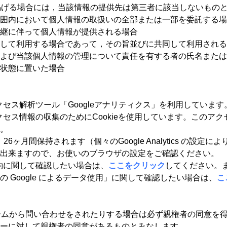
掲げる場合には，当該情報の提供先は第三者に該当しないもの
囲内において個人情報の取扱いの全部または一部を委託する場
継に伴って個人情報が提供される場合
して利用する場合であって，その旨並びに共同して利用される
よび当該個人情報の管理について責任を有する者の氏名または
状態に置いた場合
アクセス解析ツール「Googleアナリティクス」を利用しています
アクセス情報の収集のためにCookieを使用しています。この
。
は、26ヶ月間保持されます（個々のGoogle Analytics の設定
出来ますので、お使いのブラウザの設定をご確認ください。
規約に関して確認したい場合は、
ここをクリック
してください。また
 Google によるデータ使用」に関して確認したい場合は、
こ
ームから問い合わせをされたりする場合は必ず親権者の同意を
ーに対して親権者の同意があるものとみなします。