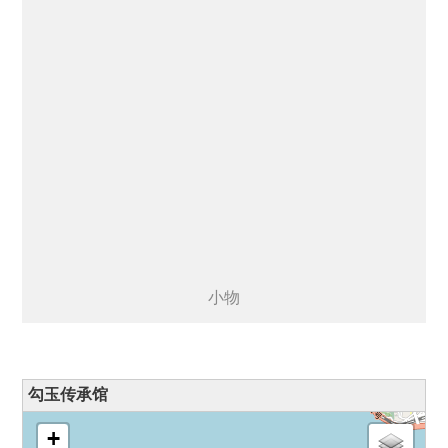
小物
勾玉传承馆
マップを読込み中 - しばらくお待ち下さい...
+