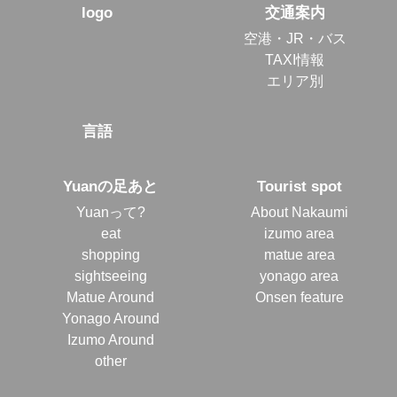
logo
交通案内
空港・JR・バス
TAXI情報
エリア別
言語
Yuanの足あと
Tourist spot
Yuanって?
About Nakaumi
eat
izumo area
shopping
matue area
sightseeing
yonago area
Matue Around
Onsen feature
Yonago Around
Izumo Around
other