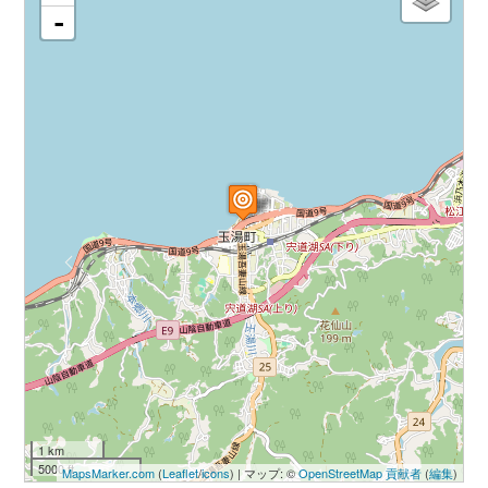
-
1 km
5000 ft
MapsMarker.com
(
Leaflet
/
icons
) | マップ: ©
OpenStreetMap 貢献者
(
編集
)