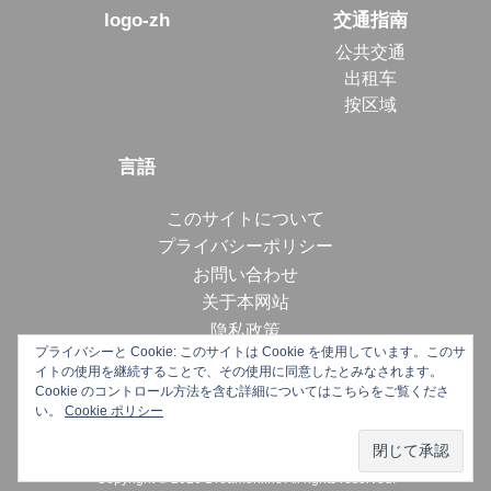
logo-zh
交通指南
公共交通
出租车
按区域
言語
このサイトについて
プライバシーポリシー
お問い合わせ
关于本网站
隐私政策
プライバシーと Cookie: このサイトは Cookie を使用しています。このサ
プライバシーと Cookie: このサイトは Cookie を使用しています。このサ
プライバシーと Cookie: このサイトは Cookie を使用しています。このサ
联系我们
イトの使用を継続することで、その使用に同意したとみなされます。
イトの使用を継続することで、その使用に同意したとみなされます。
イトの使用を継続することで、その使用に同意したとみなされます。
About this site
Cookie のコントロール方法を含む詳細についてはこちらをご覧くださ
Cookie のコントロール方法を含む詳細についてはこちらをご覧くださ
Cookie のコントロール方法を含む詳細についてはこちらをご覧くださ
い。
い。
い。
Cookie ポリシー
Cookie ポリシー
Cookie ポリシー
privacy policy
Contact Us
Copyright © 2020 Dreamonline All rights reserved.