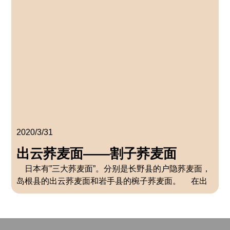
2020/3/31
出云荞麦面——割子荞麦面
日本有”三大荞麦面”。分别是长野县的户隐荞麦面，
岛根县的出云荞麦面和岩手县的椀子荞麦面。 在出
云地区，出云荞麦面应该是无人不知无人不晓。和一
般的荞麦面相比，这里的面颜色较深。营养价值更
高，面香也更浓郁。 出云荞麦面 […]