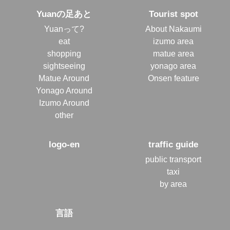
Yuanの足あと
Tourist spot
Yuanって?
About Nakaumi
eat
izumo area
shopping
matue area
sightseeing
yonago area
Matue Around
Onsen feature
Yonago Around
Izumo Around
other
logo-en
traffic guide
public transport
taxi
by area
言語