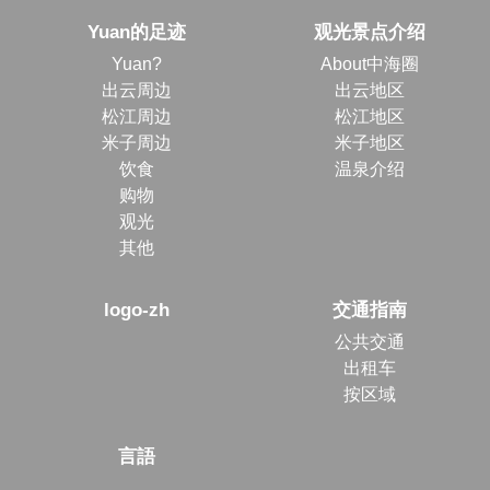
Yuan的足迹
观光景点介绍
Yuan?
About中海圈
出云周边
出云地区
松江周边
松江地区
米子周边
米子地区
饮食
温泉介绍
购物
观光
其他
logo-zh
交通指南
公共交通
出租车
按区域
言語