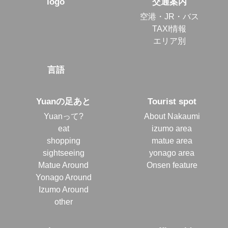
logo
交通案内
空港・JR・バス
TAXI情報
エリア別
言語
Yuanの足あと
Tourist spot
Yuanって?
About Nakaumi
eat
izumo area
shopping
matue area
sightseeing
yonago area
Matue Around
Onsen feature
Yonago Around
Izumo Around
other