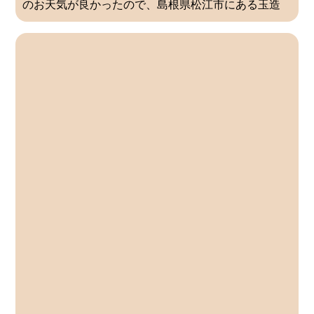
のお天気が良かったので、島根県松江市にある玉造
（たまつくり）温泉に行ってきました。 残念ながら
桜の時期にはまだ早いようで、花も葉っぱもない木
が温泉街の両側に並んでいました。。 […]