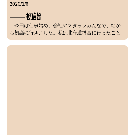
2020/1/6
――初詣
今日は仕事始め。会社のスタッフみんなで、朝か
ら初詣に行きました。私は北海道神宮に行ったこと
がありますが、初詣に行くのは今日が初めてです。
初詣は新年のはじめに神社に行き、一年の感謝を捧
げたり、その年の無事や平安を祈願する […]