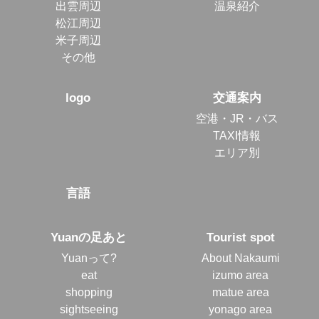
出雲周辺
温泉紹介
松江周辺
米子周辺
その他
logo
交通案内
空港・JR・バス
TAXI情報
エリア別
言語
Yuanの足あと
Tourist spot
Yuanって?
About Nakaumi
eat
izumo area
shopping
matue area
sightseeing
yonago area