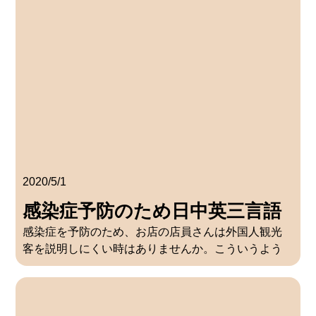
2020/5/1
感染症予防のため日中英三言語
感染症を予防のため、お店の店員さんは外国人観光
ステッカー（ダウンロード可）
客を説明しにくい時はありませんか。こういうよう
なステッカーがあれば、正確に意味を伝えますよ―
A4サイズ（ダウンロード） はがきサイズ（ダウンロ
ード） A4サイズ（ダウンロー […]