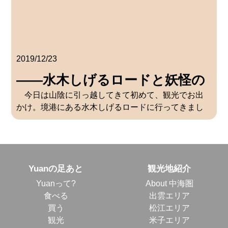
2019/12/23
――水木しげるロードと妖怪の
今日は山陰に引っ越してきて初めて、観光でお出
世界
かけ。境港にある水木しげるロードに行ってきまし
た。突然、雨が降ってきたので”ぬれネズミ”になって
しまうかも？と思いましたが、幸いなことに雨はす
ぐにあがったので良かったです。” […]
Yuanの足あと
観光地紹介
Yuanって?
About 中海圏
食べる
出雲エリア
買う
松江エリア
観光
米子エリア